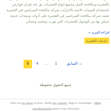
بالفجيرة ومكافحة النمل وجميع انواع الحشرات بق عته فئران قوارض
باستخدام المبيدات الامنة بالامارات شركة مكافحة الصراصير في الفجيرة
تعتمد شركة مكافحة الصراصير في الفجيرة على أدوات ومعدات حديثة
تتمكن بها من الوصول للحشرات التي تهرب وتتخبئ وتتمكن
قراءة المزيد »
خدمات الفجيرة
→
السابق
1
…
4
5
جميع الحقوق محفوظة
Sobre nós
sos chaves
24 horas. Günlük
burç yorumları
. Bygg för morgondagen :
hållbar
samhällsutveckling
genom smart infrastruktur.