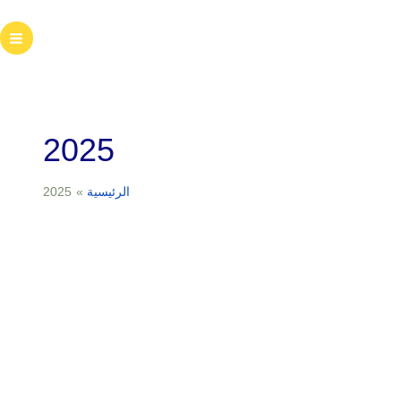
خطي
لى
ain
لمحتوى
enu
2025
الرئيسية
2025