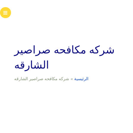
خطي
لى
ain
لمحتوى
enu
شركه مكافحه صراصير
الشارقه
الرئيسية
شركه مكافحه صراصير الشارقه