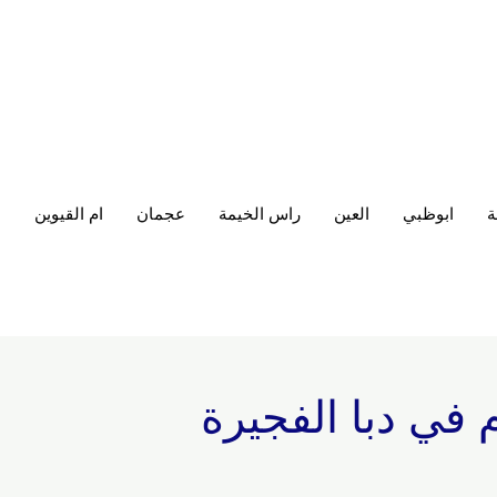
ة
ابوظبي
العين
راس الخيمة
عجمان
ام القيوين
ا
في دبا الفجيرة