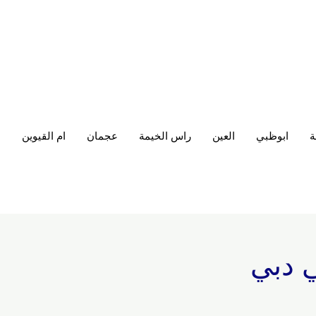
ة
ابوظبي
العين
راس الخيمة
عجمان
ام القيوين
ا
 دبي