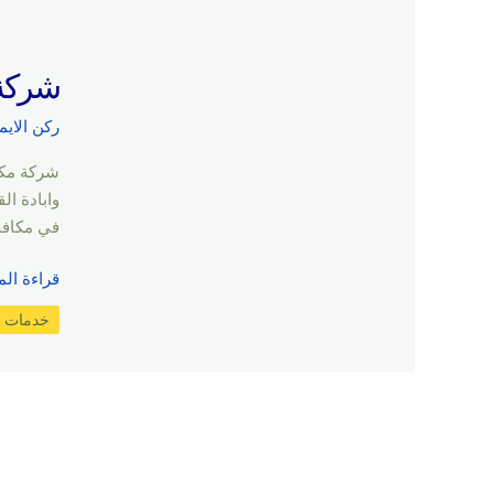
شركة مكا
ركن الايم
وابادة ا
في مكافح
قراءة الم
خدمات 